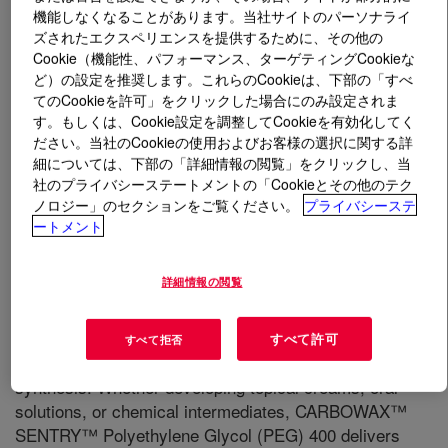
機能しなくなることがあります。当社サイトのパーソナライ
ズされたエクスペリエンスを提供するために、その他の
Cookie（機能性、パフォーマンス、ターゲティングCookieな
とは
CARBOWAX™ SENTRY™ Polyethylene Glycol
ど）の設定を推奨します。これらのCookieは、下部の「すべ
400 NF, Macrogol 400 Ph. Eur.
?
てのCookieを許可」をクリックした場合にのみ設定されま
す。もしくは、Cookie設定を調整してCookieを有効化してく
ださい。当社のCookieの使用およびお客様の選択に関する詳
細については、下部の「詳細情報の閲覧」をクリックし、当
社のプライバシーステートメントの「Cookieとその他のテク
ノロジー」のセクションをご覧ください。
プライバシーステ
ートメント
It is a water-soluble linear polymer with an average
molecular weight of 400 g/mol. It is a clear, viscous liquid
詳細情報の閲覧
that is easy to handle and ideal for formulations requiring
moisture retention, smooth texture, or enhanced
solubility. Its terminal hydroxyl groups allow for chemical
すべて許可
すべて拒否
modification, making it a versatile intermediate in
synthesis. Whether developing topical creams, oral
solutions, or chemical intermediates, CARBOWAX™
SENTRY™ Polyethylene Glycol (PEG) 400 delivers