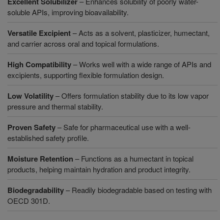
Excellent Solubilizer
– Enhances solubility of poorly water-
soluble APIs, improving bioavailability.
Versatile Excipient
– Acts as a solvent, plasticizer, humectant,
and carrier across oral and topical formulations.
High Compatibility
– Works well with a wide range of APIs and
excipients, supporting flexible formulation design.
Low Volatility
– Offers formulation stability due to its low vapor
pressure and thermal stability.
Proven Safety
– Safe for pharmaceutical use with a well-
established safety profile.
Moisture Retention
– Functions as a humectant in topical
products, helping maintain hydration and product integrity.
Biodegradability
– Readily biodegradable based on testing with
OECD 301D.