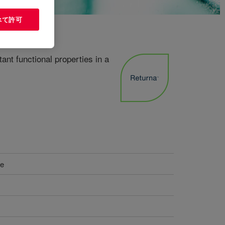
べて許可
ant functional properties in a
le