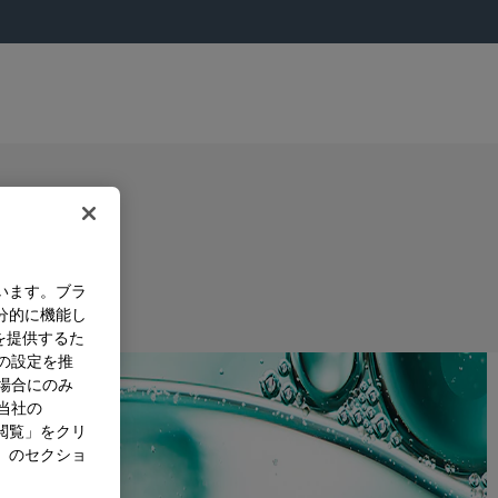
います。ブラ
分的に機能し
を提供するた
）の設定を推
た場合にのみ
。当社の
閲覧」をクリ
」のセクショ