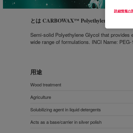
詳細情報の
とは
CARBOWAX™ Polyethylene Glycol 60
Semi-solid Polyethylene Glycol that provides e
wide range of formulations. INCI Name: PEG-
用途
Wood treatment
Agriculture
Solubilizing agent in liquid detergents
Acts as a base/carrier in silver polish