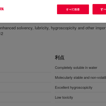
閲覧
す
すべて拒否
0
?
nhanced solvency, lubricity, hygroscopicity and other import
12
利点
Completely soluble in water
Molecularly stable and non-volati
Excellent hygroscopicity
Low toxicity