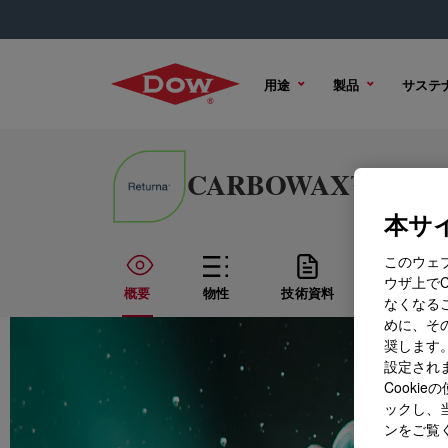
用途
製品
サステ
CARBOWAX™ Polyethy
本サイ
このウェ
ウザ上で
概要
物性
技術資料
サンプル
なくなる
めに、その
奨します。
設定されま
Cook
ックし、
ンをご覧