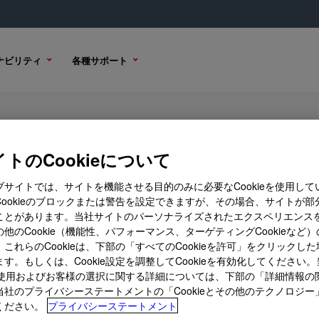
ナビリティ
各種サポート
lene Glycol 600
トのCookieについて
ブサイトでは、サイトを機能させる目的のみに必要なCookieを使用して
Cookieのブロックまたは警告を設定できますが、その場合、サイトが部
 オプション
購入オプション
ことがあります。当社サイトのパーソナライズされたエクスペリエンス
他のCookie（機能性、パフォーマンス、ターゲティングCookieなど
これらのCookieは、下部の「すべてのCookieを許可」をクリックし
す。もしくは、Cookie設定を調整してCookieを有効化してください
ieの使用およびお客様の選択に関する詳細については、下部の「詳細情報の
当社のプライバシーステートメントの「Cookieとその他のテクノロジー
ください。
プライバシーステートメント