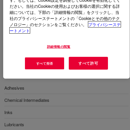
ださい。当社のCookieの使用およびお客様の選択に関する詳
細については、下部の「詳細情報の閲覧」をクリックし、当
とは
CARBOWAX™ Polyethylene Glycol 3350 Flake
社のプライバシーステートメントの「Cookieとその他のテク
(Inhibited)
?
ノロジー」のセクションをご覧ください。
プライバシーステ
ートメント
Polyethylene Glycol that provides enhanced solvency,
lubricity, hygroscopicity and other important functional
詳細情報の閲覧
properties in a wide range of formulations. INCI Name:
PEG-75
すべて許可
すべて拒否
用途
Adhesives
Chemical Intermediates
Inks
Lubricants