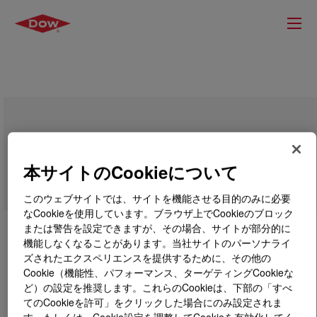
CARBOWAX™ Polyethylene Glycol 3350
Flake (Inhibited)
本サイトのCookieについて
このウェブサイトでは、サイトを機能させる目的のみに必要
なCookieを使用しています。ブラウザ上でCookieのブロック
または警告を設定できますが、その場合、サイトが部分的に
機能しなくなることがあります。当社サイトのパーソナライ
ズされたエクスペリエンスを提供するために、その他の
Cookie（機能性、パフォーマンス、ターゲティングCookieな
ど）の設定を推奨します。これらのCookieは、下部の「すべ
てのCookieを許可」をクリックした場合にのみ設定されま
す。もしくは、Cookie設定を調整してCookieを有効化してく