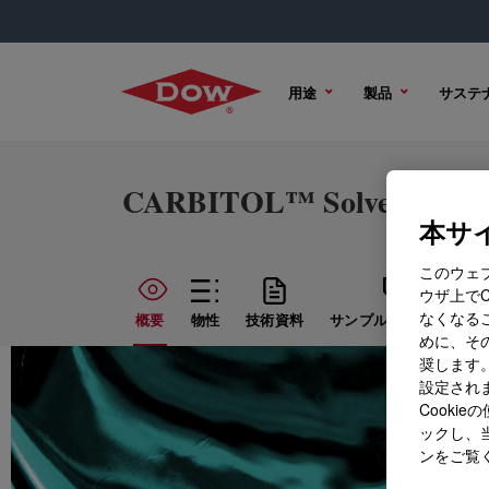
用途
製品
サステ
CARBITOL™ Solvent HyPu
本サイ
このウェ
ウザ上で
なくなる
概要
物性
技術資料
サンプル オプション
めに、その
奨します。
設定されま
Cook
ックし、
ンをご覧