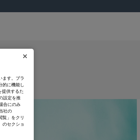
います。ブラ
分的に機能し
を提供するた
）の設定を推
た場合にのみ
。当社の
閲覧」をクリ
」のセクショ