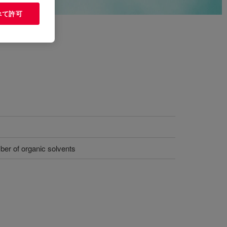
べて許可
ber of organic solvents