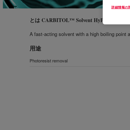
詳細情報の
とは
CARBITOL™ Solvent HyPure-5
?
A fast-acting solvent with a high boiling point
用途
Photoresist removal