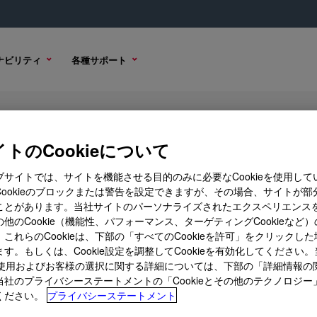
ナビリティ
各種サポート
re-5
トのCookieについて
ブサイトでは、サイトを機能させる目的のみに必要なCookieを使用して
Cookieのブロックまたは警告を設定できますが、その場合、サイトが部
ことがあります。当社サイトのパーソナライズされたエクスペリエンス
購入オプション
他のCookie（機能性、パフォーマンス、ターゲティングCookieなど
これらのCookieは、下部の「すべてのCookieを許可」をクリックし
す。もしくは、Cookie設定を調整してCookieを有効化してください
ieの使用およびお客様の選択に関する詳細については、下部の「詳細情報の
当社のプライバシーステートメントの「Cookieとその他のテクノロジー
ください。
プライバシーステートメント