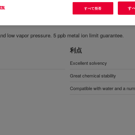
閲覧
す
すべて拒否
 and low vapor pressure. 5 ppb metal ion limit guarantee.
利点
Excellent solvency
Great chemical stability
Compatible with water and a num