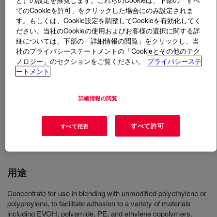
てのCookieを許可」をクリックした場合にのみ設定されま
す。もしくは、Cookie設定を調整してCookieを有効化してく
とは
BYNEL™ 46E1060 Adhesive Resin
?
ださい。当社のCookieの使用およびお客様の選択に関する詳
細については、下部の「詳細情報の閲覧」をクリックし、当
Anhydride-modified, linear low-density polyethylene
社のプライバシーステートメントの「Cookieとその他のテク
(LLDPE) resin. This product is a grade with a higher
ノロジー」のセクションをご覧ください。
プライバシーステ
level of anhydride modification, and is mainly intended
ートメント
for use as a component in a blend with other polyolefin
resins. It is not intended for extrusion in its pure form in
詳細情報の閲覧
typical extrusions or coextrusions. Available in pellet
form for use in conventional extrusion and coextrusion
すべて許可
equipment designed to process polyethylene (PE)
すべて拒否
resins.
用途
Concentrate for use in blending with unmodified polyethylene or
polyproylene, to facilitate adhesion to a variety of materials
including EVOH, polyamide, PE, and ethylene copolymers.