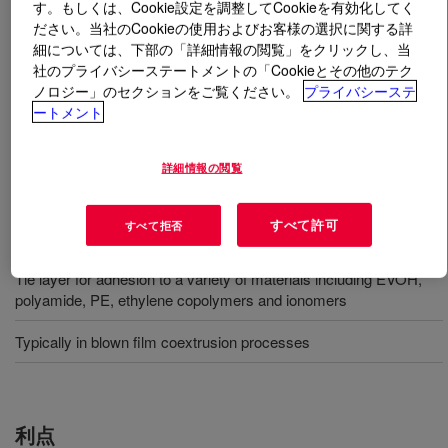
す。もしくは、Cookie設定を調整してCookieを有効化してく
ださい。当社のCookieの使用およびお客様の選択に関する詳
とは
BYNEL™ 41E687B Adhesive Resin
?
細については、下部の「詳細情報の閲覧」をクリックし、当
社のプライバシーステートメントの「Cookieとその他のテク
ノロジー」のセクションをご覧ください。
プライバシーステ
Anhydride-modified, linear low-density polyethylene
ートメント
(LLDPE) resin. Available in pellet form for use in
conventional extrusion and coextrusion equipment
designed to process polyethylene resins.
詳細情報の閲覧
すべて許可
すべて拒否
用途
Tie layer for adhesion to a variety of materials including EVOH,
polyamide, PE, ethylene copolymers and ionomers
Typically in blown film coextrusion processes
利点