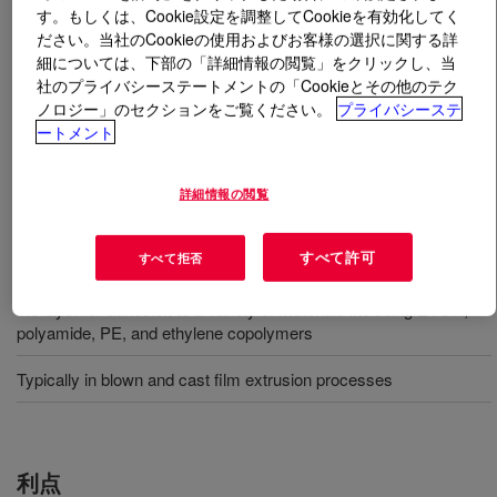
す。もしくは、Cookie設定を調整してCookieを有効化してく
ださい。当社のCookieの使用およびお客様の選択に関する詳
とは
BYNEL™ 4109 Adhesive Resin
?
細については、下部の「詳細情報の閲覧」をクリックし、当
社のプライバシーステートメントの「Cookieとその他のテク
Anhydride-modified, linear low-density polyethylene
ノロジー」のセクションをご覧ください。
プライバシーステ
(LLDPE) resin. Available in pellet form for use in
ートメント
conventional extrusion and coextrusion equipment
designed to process polyethylene resins.
詳細情報の閲覧
用途
すべて許可
すべて拒否
Tie layer for adhesion to a variety of materials including EVOH,
polyamide, PE, and ethylene copolymers
Typically in blown and cast film extrusion processes
利点