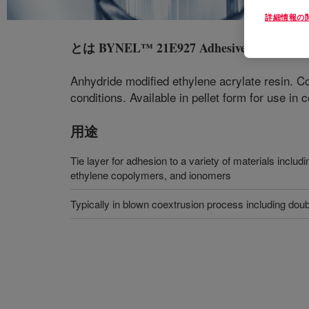
詳細情報の
とは
BYNEL™ 21E927 Adhesive Resin
?
Anhydride modified ethylene acrylate resin. Co
conditions. Available in pellet form for use i
用途
Tie layer for adhesion to a variety of materials incl
ethylene copolymers, and ionomers
Typically in blown coextrusion process including doub