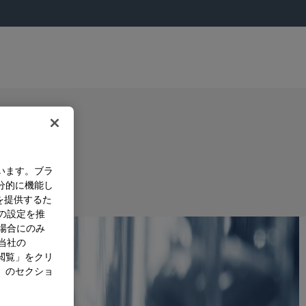
います。ブラ
分的に機能し
を提供するた
）の設定を推
た場合にのみ
。当社の
閲覧」をクリ
」のセクショ