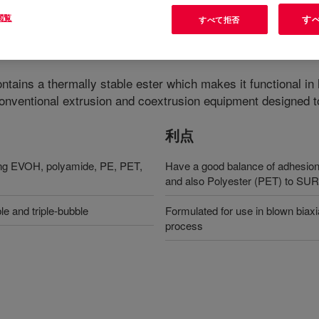
閲覧
す
すべて拒否
ntains a thermally stable ester which makes it functional i
n conventional extrusion and coextrusion equipment designed 
利点
uding EVOH, polyamide, PE, PET,
Have a good balance of adhesion
and also Polyester (PET) to S
le and triple-bubble
Formulated for use in blown biaxial
process