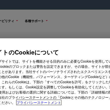
ナビリティ
各種サポート
Resin
トのCookieについて
ブサイトでは、サイトを機能させる目的のみに必要なCookieを使用して
Cookieのブロックまたは警告を設定できますが、その場合、サイトが部
ことがあります。当社サイトのパーソナライズされたエクスペリエンス
購入オプション
他のCookie（機能性、パフォーマンス、ターゲティングCookieなど
これらのCookieは、下部の「すべてのCookieを許可」をクリックし
す。もしくは、Cookie設定を調整してCookieを有効化してください
ieの使用およびお客様の選択に関する詳細については、下部の「詳細情報の
当社のプライバシーステートメントの「Cookieとその他のテクノロジー
ください。
プライバシーステートメント