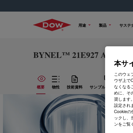
用途
製品
サステ
BYNEL™ 21E927 Adhesive 
本サイ
このウェ
ウザ上で
なくなる
概要
物性
技術資料
サンプル オプション
めに、その
奨します。
設定されま
Cook
ックし、
ンをご覧