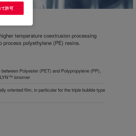
べて許可
n higher temperature coextrusion processing
to process polyethylene (PE) resins.
 between Polyester (PET) and Polypropylene (PP),
URLYN™ ionomer
ly oriented film, in particular for the triple bubble type