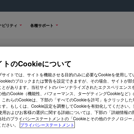
ナビリティ
各種サポート
K CPD
トのCookieについて
ブサイトでは、サイトを機能させる目的のみに必要なCookieを使用して
Cookieのブロックまたは警告を設定できますが、その場合、サイトが部
ことがあります。当社サイトのパーソナライズされたエクスペリエンス
購入オプション
他のCookie（機能性、パフォーマンス、ターゲティングCookieなど
これらのCookieは、下部の「すべてのCookieを許可」をクリックし
す。もしくは、Cookie設定を調整してCookieを有効化してください
ieの使用およびお客様の選択に関する詳細については、下部の「詳細情報の
当社のプライバシーステートメントの「Cookieとその他のテクノロジー
ください。
プライバシーステートメント