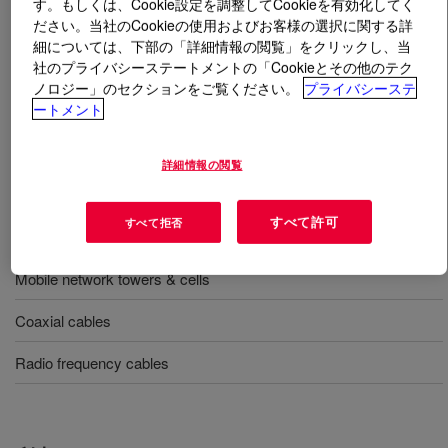
す。もしくは、Cookie設定を調整してCookieを有効化してく
ださい。当社のCookieの使用およびお客様の選択に関する詳
細については、下部の「詳細情報の閲覧」をクリックし、当
とは
AXELERON™ CX 0078 NT Telecom Cable
社のプライバシーステートメントの「Cookieとその他のテク
Compound
?
ノロジー」のセクションをご覧ください。
プライバシーステ
ートメント
A nucleating agent masterbatch for the production of
gas-injected cellular insulation for use in high
performance coaxial cable.
詳細情報の閲覧
すべて許可
すべて拒否
用途
Mobile network towers & cells
Coaxial cables
Radio frequency cables