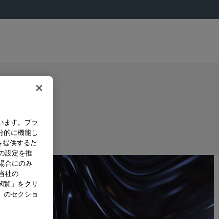
います。ブラ
分的に機能し
を提供するた
）の設定を推
た場合にのみ
。当社の
閲覧」をクリ
」のセクショ