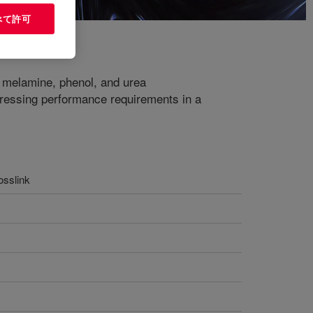
べて許可
s melamine, phenol, and urea
ressing performance requirements in a
osslink