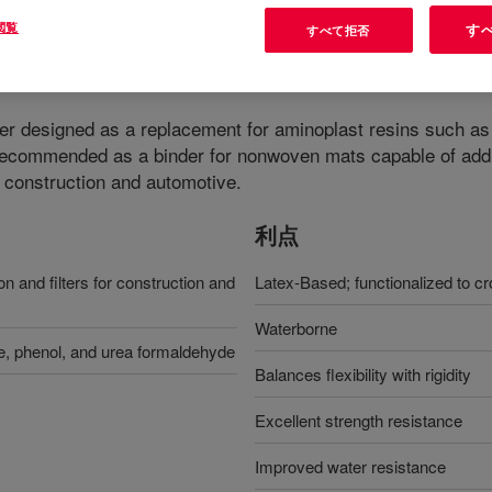
閲覧
す
すべて拒否
mer designed as a replacement for aminoplast resins such a
 recommended as a binder for nonwoven mats capable of add
g construction and automotive.
利点
n and filters for construction and
Latex-Based; functionalized to cr
Waterborne
, phenol, and urea formaldehyde
Balances flexibility with rigidity
Excellent strength resistance
Improved water resistance