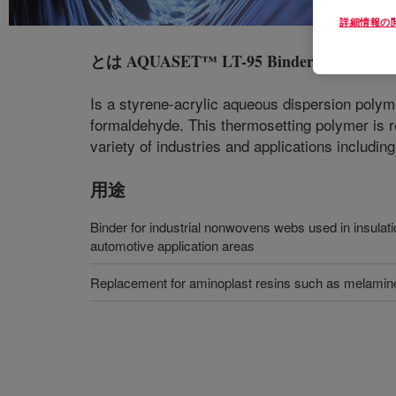
詳細情報の
とは
AQUASET™ LT-95 Binder
?
Is a styrene-acrylic aqueous dispersion poly
formaldehyde. This thermosetting polymer is
variety of industries and applications includin
用途
Binder for industrial nonwovens webs used in insulatio
automotive application areas
Replacement for aminoplast resins such as melamine