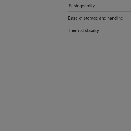
'B' stageability
Ease of storage and handling
Thermal stability