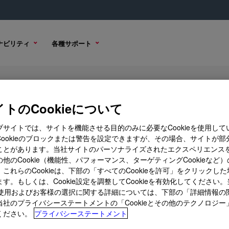
ナビリティ
各種サポート
トのCookieについて
ブサイトでは、サイトを機能させる目的のみに必要なCookieを使用して
Cookieのブロックまたは警告を設定できますが、その場合、サイトが部
ことがあります。当社サイトのパーソナライズされたエクスペリエンス
購入オプション
他のCookie（機能性、パフォーマンス、ターゲティングCookieなど
これらのCookieは、下部の「すべてのCookieを許可」をクリックし
す。もしくは、Cookie設定を調整してCookieを有効化してください
ieの使用およびお客様の選択に関する詳細については、下部の「詳細情報の
当社のプライバシーステートメントの「Cookieとその他のテクノロジー
ください。
プライバシーステートメント