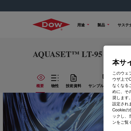
用途
製品
サステ
AQUASET™ LT-95 Binder
本サイ
このウェ
ウザ上で
なくなる
概要
物性
技術資料
サンプル オプション
めに、その
奨します。
設定されま
Cook
ックし、
ンをご覧