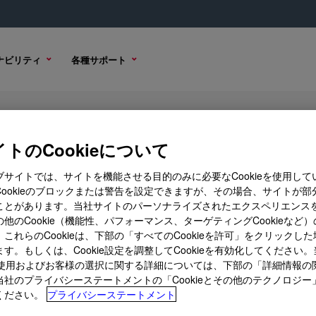
ナビリティ
各種サポート
esin
トのCookieについて
ブサイトでは、サイトを機能させる目的のみに必要なCookieを使用して
Cookieのブロックまたは警告を設定できますが、その場合、サイトが部
ことがあります。当社サイトのパーソナライズされたエクスペリエンス
購入オプション
他のCookie（機能性、パフォーマンス、ターゲティングCookieなど
これらのCookieは、下部の「すべてのCookieを許可」をクリックし
す。もしくは、Cookie設定を調整してCookieを有効化してください
ieの使用およびお客様の選択に関する詳細については、下部の「詳細情報の
当社のプライバシーステートメントの「Cookieとその他のテクノロジー
ください。
プライバシーステートメント