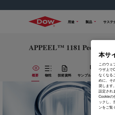
用途
製品
サステ
APPEEL™ 1181 Peelable R
本サイ
このウェ
ウザ上で
なくなる
概要
物性
技術資料
サンプル オプション
めに、その
奨します。
設定されま
Cook
ックし、
ンをご覧