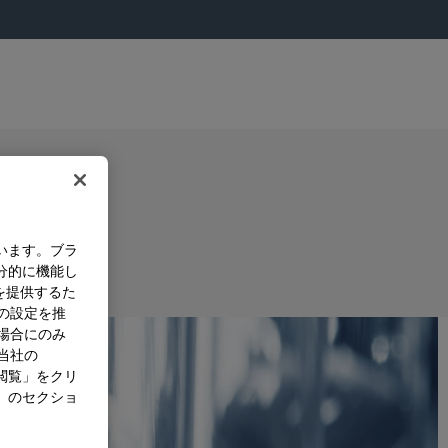
います。ブラ
分的に機能し
を提供するた
）の設定を推
た場合にのみ
。当社の
閲覧」をクリ
」のセクショ