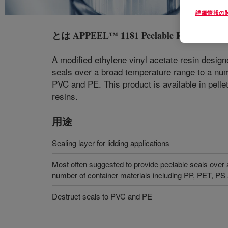
詳細情報の
とは
APPEEL™ 1181 Peelable Resin
?
A modified ethylene vinyl acetate resin designe
seals over a broad temperature range to a numb
PVC and PE. This product is available in pell
resins.
用途
Sealing layer for lidding applications
Most often suggested to provide peelable seals over 
number of container materials including PP, PET, P
Destruct seals to PVC and PE