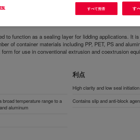
閲覧
す
すべて拒否
d to function as a sealing layer for lidding applications. It 
er of container materials including PP, PET, PS and aluminu
et form for use in conventional extrusion and coextrusion eq
利点
High clarity and low seal initiati
a broad temperature range to a
Contains slip and anti-block agen
S and aluminum