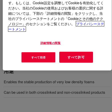
す。もしくは、Cookie設定を調整してCookieを有効化してく
ださい。当社のCookieの使用およびお客様の選択に関する詳
とは
AGILITY™ EC 7220 Performance LDPE
?
細については、下部の「詳細情報の閲覧」をクリックし、当
社のプライバシーステートメントの「Cookieとその他のテク
A high melt strength LDPE. It can be used as partner for
ノロジー」のセクションをご覧ください。
プライバシーステ
ートメント
ELITE™ Enhanced Polyethylene for high speed/light
weight extrusion coating and lamination. Furthermore,
this resin enables the stable production of very low
詳細情報の閲覧
density foams. It can be used both in crosslinked and
non-crosslinked products.
すべて許可
すべて拒否
用途
Enables the stable production of very low density foams
Can be used in both crosslinked and non-crosslinked products