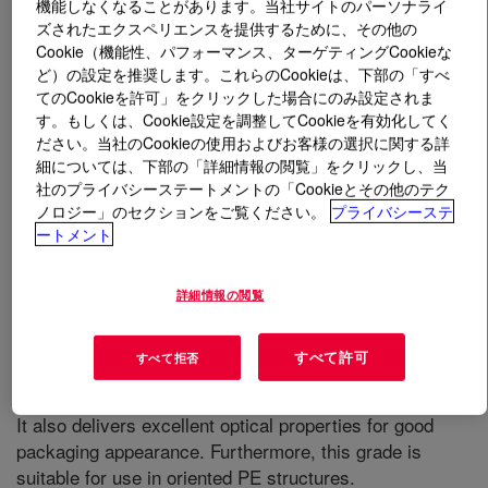
機能しなくなることがあります。当社サイトのパーソナライ
ズされたエクスペリエンスを提供するために、その他の
Cookie（機能性、パフォーマンス、ターゲティングCookieな
とは
AFFINITY™ PL 1880G Polyolefin Plastomer
?
ど）の設定を推奨します。これらのCookieは、下部の「すべ
てのCookieを許可」をクリックした場合にのみ設定されま
す。もしくは、Cookie設定を調整してCookieを有効化してく
ださい。当社のCookieの使用およびお客様の選択に関する詳
細については、下部の「詳細情報の閲覧」をクリックし、当
社のプライバシーステートメントの「Cookieとその他のテク
ノロジー」のセクションをご覧ください。
プライバシーステ
Is an ethylene alpha-olefin Plastomer produced via
ートメント
INSITE™ technology, which is designed for use as a
seal layer in a variety of demanding high-speed
packaging applications, including food, consumer and
詳細情報の閲覧
health & hygiene products. It can be processed in cast
and blown film extrusion, providing very low seal
すべて許可
すべて拒否
initiation temperature, excellent seal strength, sealability
through contamination and outstanding seal hermeticity.
It also delivers excellent optical properties for good
packaging appearance. Furthermore, this grade is
suitable for use in oriented PE structures.