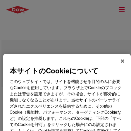
AFFINITY™ PF 7266 Polyolefin
Plastomer
本サイトのCookieについて
このウェブサイトでは、サイトを機能させる目的のみに必要
なCookieを使用しています。ブラウザ上でCookieのブロック
または警告を設定できますが、その場合、サイトが部分的に
機能しなくなることがあります。当社サイトのパーソナライ
ズされたエクスペリエンスを提供するために、その他の
Cookie（機能性、パフォーマンス、ターゲティングCookieな
ど）の設定を推奨します。これらのCookieは、下部の「すべ
てのCookieを許可」をクリックした場合にのみ設定されま
す。もしくは、Cookie設定を調整してCookieを有効化してく