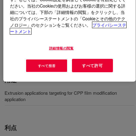
ださい。当社のCookieの使用およびお客様の選択に関する詳
細については、下部の「詳細情報の閲覧」をクリックし、当
とは
AFFINITY™ PF 7266 Polyolefin Plastomer
?
社のプライバシーステートメントの「Cookieとその他のテク
ノロジー」のセクションをご覧ください。
プライバシーステ
An ethylene based elastomer, offers excellent processing
ートメント
and performance in extrusion applications targeting for
CPP film modification application. Main Characteristics:
詳細情報の閲覧
pellet form, excellent processability. Applications:
extrusion applications.
すべて許可
すべて拒否
用途
Extrusion applications targeting for CPP film modification
application
利点