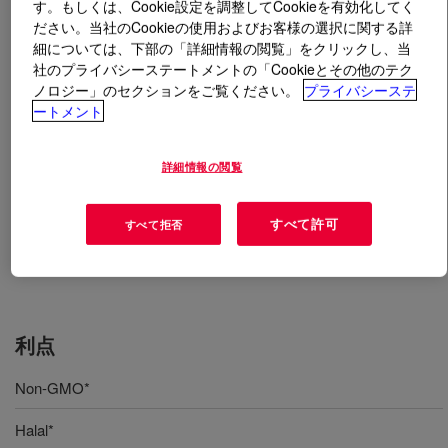
す。もしくは、Cookie設定を調整してCookieを有効化してく
ださい。当社のCookieの使用およびお客様の選択に関する詳
とは
ACUSOL™ 944 Polymer
?
細については、下部の「詳細情報の閲覧」をクリックし、当
社のプライバシーステートメントの「Cookieとその他のテク
ノロジー」のセクションをご覧ください。
プライバシーステ
アクリル酸ベースのポリマー。低pH。衣料用洗剤、食
ートメント
器洗剤への配合に効果的な分散剤。
詳細情報の閲覧
用途
すべて許可
すべて拒否
Highly effective dispersant for I&I laundry & warewash
formulations
利点
Non-GMO*
Halal*