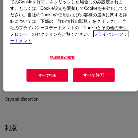
てのCookieを許可」をクリックした場合にのみ設定されま
す。もしくは、Cookie設定を調整してCookieを有効化してく
とは
ACUSOL™ 610N Polymer
?
ださい。当社のCookieの使用およびお客様の選択に関する詳
細については、下部の「詳細情報の閲覧」をクリックし、当
社のプライバシーステートメントの「Cookieとその他のテク
A homopolymer of acrylic acid with an optimized
ノロジー」のセクションをご覧ください。
プライバシーステ
molecular weight to be used in different applications such
ートメント
as: liquid fabric wash, laundry additives, industrial and
institutional detergents.
詳細情報の閲覧
用途
すべて許可
すべて拒否
Anti-precipitation
Crystal distortion
利点