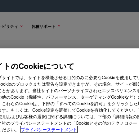
ナビリティ
各種サポート
トのCookieについて
ブサイトでは、サイトを機能させる目的のみに必要なCookieを使用して
Cookieのブロックまたは警告を設定できますが、その場合、サイトが部
ことがあります。当社サイトのパーソナライズされたエクスペリエンス
購入オプション
他のCookie（機能性、パフォーマンス、ターゲティングCookieなど
これらのCookieは、下部の「すべてのCookieを許可」をクリックし
す。もしくは、Cookie設定を調整してCookieを有効化してください
ieの使用およびお客様の選択に関する詳細については、下部の「詳細情報の
当社のプライバシーステートメントの「Cookieとその他のテクノロジー
ください。
プライバシーステートメント