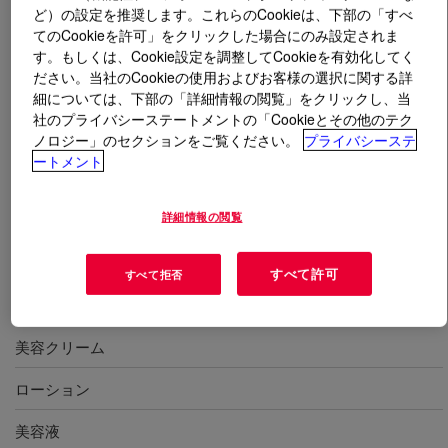
ど）の設定を推奨します。これらのCookieは、下部の「すべ
てのCookieを許可」をクリックした場合にのみ設定されま
とは
ACULYN™ Siltouch Rheology Modifier
?
す。もしくは、Cookie設定を調整してCookieを有効化してく
ださい。当社のCookieの使用およびお客様の選択に関する詳
乳化・増粘剤として、水を添加していくことで水中油型
細については、下部の「詳細情報の閲覧」をクリックし、当
の乳化物が簡単に調整可能。高粘度シリコーンのように
社のプライバシーステートメントの「Cookieとその他のテク
ノロジー」のセクションをご覧ください。
プライバシーステ
乳化しにくい油剤も簡単に乳化。化粧品表示名称＝（ア
ートメント
クリル酸Ｎａ/アクリロイルジメチルタウリンＮａ）コ
ポリマー、ジメチコン、トリデセス−６、ＰＥＧ／ＰＰ
Ｇ−１８／１８ジメチコン
詳細情報の閲覧
すべて許可
すべて拒否
用途
美容クリーム
ローション
美容液