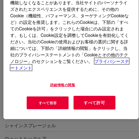
機能しなくなることがあります。当社サイトのパーソナライ
ズされたエクスペリエンスを提供するために、その他の
とは
ACULYN™ 88 Rheology Modifier
?
Cookie（機能性、パフォーマンス、ターゲティングCookieな
ど）の設定を推奨します。これらのCookieは、下部の「すべ
てのCookieを許可」をクリックした場合にのみ設定されま
優れた分散性能・安定化性能を有する高粘度増粘剤。耐
す。もしくは、Cookie設定を調整してCookieを有効化してく
塩性もあり、増粘が難しい洗浄系処方も増粘力を発揮。
ださい。当社のCookieの使用およびお客様の選択に関する詳
化粧品表示名称＝（アクリレーツ／メタクリル酸ステア
細については、下部の「詳細情報の閲覧」をクリックし、当
レス-20）クロスポリマー
社のプライバシーステートメントの「Cookieとその他のテク
ノロジー」のセクションをご覧ください。
プライバシーステ
ートメント
用途
詳細情報の閲覧
ヘアケア
2-in-1コンディショニングシャンプー
すべて許可
すべて拒否
ロングラスティングホールドヘアジェル
シャインスプレージェル
ウェットルックヘア