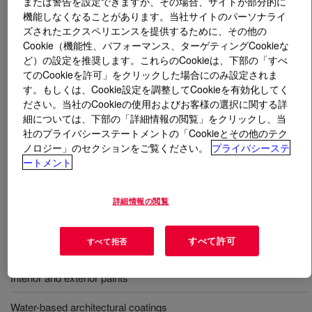
または警告を設定できますが、その場合、サイトが部分的に
機能しなくなることがあります。当社サイトのパーソナライ
とは
ACRYSOL™ TT-935 Rheology Modifier
?
ズされたエクスペリエンスを提供するために、その他の
Cookie（機能性、パフォーマンス、ターゲティングCookieな
ど）の設定を推奨します。これらのCookieは、下部の「すべ
An APEO-free*, solvent-free*, hydrophobically-modified
てのCookieを許可」をクリックした場合にのみ設定されま
alkali-soluble (HASE) rheology modifier for waterborne
す。もしくは、Cookie設定を調整してCookieを有効化してく
architectural coatings. The product can be used to build
ださい。当社のCookieの使用およびお客様の選択に関する詳
viscosity in the low, medium, and high-shear range as an
細については、下部の「詳細情報の閲覧」をクリックし、当
alternative to cellulosic thickeners, offering better film
社のプライバシーステートメントの「Cookieとその他のテク
build, better leveling, and easier incorporation into
ノロジー」のセクションをご覧ください。
プライバシーステ
ートメント
coatings than cellulosic thickeners. It is supplied as a
low viscosity liquid that is easy to handle and incorporate
during the manufacturing process.
詳細情報の閲覧
すべて許可
すべて拒否
用途
Interior and exterior paints
Water-based architectural coatings