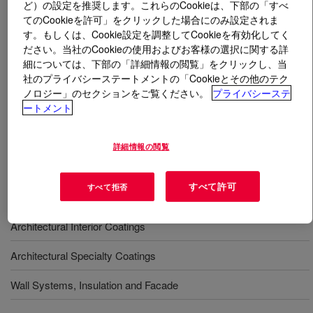
ど）の設定を推奨します。これらのCookieは、下部の「すべ
てのCookieを許可」をクリックした場合にのみ設定されま
とは
ACRYSOL™ RM-2050D Rheology Modifier
?
す。もしくは、Cookie設定を調整してCookieを有効化してく
ださい。当社のCookieの使用およびお客様の選択に関する詳
細については、下部の「詳細情報の閲覧」をクリックし、当
An APEO-free*, solvent-free* hydrophobically modified
社のプライバシーステートメントの「Cookieとその他のテク
ethylene oxide urethane (HEUR) rheology modifier. It
ノロジー」のセクションをご覧ください。
プライバシーステ
offers a shear rate profile that gives a good balance of
ートメント
flow and leveling as well as high film build.
詳細情報の閲覧
用途
すべて許可
すべて拒否
Architectural Exterior Coatings
Architectural Interior Coatings
Architectural Specialty Coatings
Wall Systems, Insulation and Facade