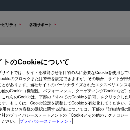
ナビリティ
各種サポート
C Rheology Modifier
トのCookieについて
ブサイトでは、サイトを機能させる目的のみに必要なCookieを使用して
Cookieのブロックまたは警告を設定できますが、その場合、サイトが部
ことがあります。当社サイトのパーソナライズされたエクスペリエンス
ンプル オプション
購入オプション
他のCookie（機能性、パフォーマンス、ターゲティングCookieなど
これらのCookieは、下部の「すべてのCookieを許可」をクリックし
す。もしくは、Cookie設定を調整してCookieを有効化してください
ieの使用およびお客様の選択に関する詳細については、下部の「詳細情報の
当社のプライバシーステートメントの「Cookieとその他のテクノロジー
ください。
プライバシーステートメント