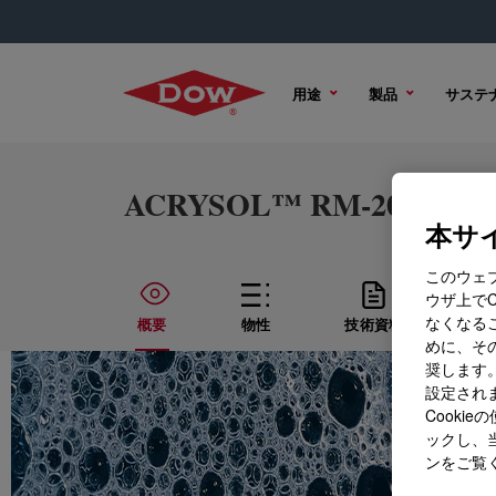
用途
製品
サステ
ACRYSOL™ RM-2020NPR B
本サイ
このウェ
ウザ上で
なくなる
概要
物性
技術資料
サ
めに、その
奨します。
設定されま
Cook
ックし、
ンをご覧