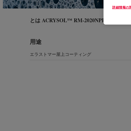
詳細情報の
とは
ACRYSOL™ RM-2020NPR BC Rheolog
用途
エラストマー屋上コーティング