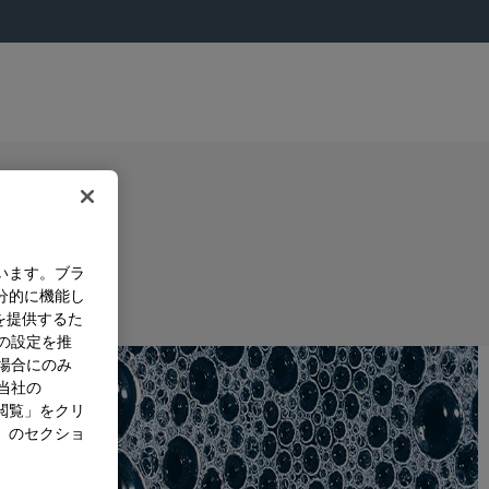
います。ブラ
分的に機能し
を提供するた
）の設定を推
た場合にのみ
。当社の
閲覧」をクリ
」のセクショ