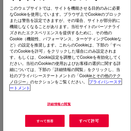
このウェブサイトでは、サイトを機能させる目的のみに必要
とは
ACRYSOL™ RM-12WE Rheology Modifier
?
なCookieを使用しています。ブラウザ上でCookieのブロック
または警告を設定できますが、その場合、サイトが部分的に
機能しなくなることがあります。当社サイトのパーソナライ
Nonionic rheology modifier designed to offer high low-
ズされたエクスペリエンスを提供するために、その他の
shear viscosity with an extremely shear thinning
Cookie（機能性、パフォーマンス、ターゲティングCookieな
rheology and excellent thickening efficiency. Offers
ど）の設定を推奨します。これらのCookieは、下部の「すべ
excellent sag resistance with minimal effect on flow and
てのCookieを許可」をクリックした場合にのみ設定されま
leveling. While not capable of providing true thixotropy, it
す。もしくは、Cookie設定を調整してCookieを有効化してく
can offer advantages typical of thixotropes. These
ださい。当社のCookieの使用およびお客様の選択に関する詳
細については、下部の「詳細情報の閲覧」をクリックし、当
properties include improved brush/roller loading, good
社のプライバシーステートメントの「Cookieとその他のテク
anti-drip properties, good in-can structure, and excellent
ノロジー」のセクションをご覧ください。
プライバシーステ
flow/sag balance. Can be used in a variety of interior and
ートメント
exterior paint formulations. It is particularly suited for
use as a co-thickener to improve flow/sag balance with
詳細情報の閲覧
other associative Rheology Modifier, such as
ACRYSOL™ RM-2020 E Rheology Modifier. Can be used
in gloss, semigloss, sheen and flat formulations based
すべて許可
すべて拒否
on acrylic, styrene acrylic and vinyl acrylic latex. The