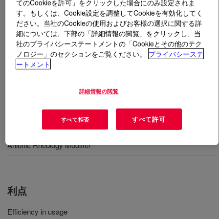
てのCookieを許可」をクリックした場合にのみ設定されま
す。もしくは、Cookie設定を調整してCookieを有効化してく
とは
ACRYSOL™ HT-700 Emulsion
?
ださい。当社のCookieの使用およびお客様の選択に関する詳
細については、下部の「詳細情報の閲覧」をクリックし、当
社のプライバシーステートメントの「Cookieとその他のテク
Hydrophobically-modified associative anionic thickener
ノロジー」のセクションをご覧ください。
プライバシーステ
(HASE), highly efficient for low-shear viscosities
ートメント
(Brookfield).
詳細情報の閲覧
用途
すべて許可
すべて拒否
Architectural paint, specially block fillers
Anionic Rheology Modifier
利点
Efficiency in usage