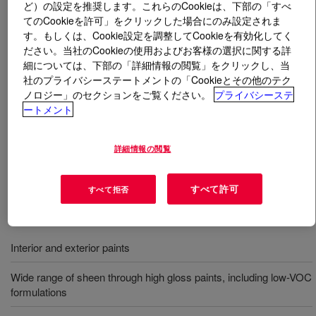
ど）の設定を推奨します。これらのCookieは、下部の「すべ
てのCookieを許可」をクリックした場合にのみ設定されま
とは
ACRYSOL™ ASE-60 Thickener
?
す。もしくは、Cookie設定を調整してCookieを有効化してく
ださい。当社のCookieの使用およびお客様の選択に関する詳
An APEO-free*, solvent-free* acid-containing, alkali-
細については、下部の「詳細情報の閲覧」をクリックし、当
社のプライバシーステートメントの「Cookieとその他のテク
soluble emulsion (ASE) thickener for latex coatings.
ノロジー」のセクションをご覧ください。
プライバシーステ
When neutralized with a base, this product effectively
ートメント
increases low-shear (Brookfield) viscosity to deliver
coatings with highly shear-thinning characteristics. This
product is delivered as a high-solids liquid for ease of
詳細情報の閲覧
handling in manufacturing.
すべて許可
すべて拒否
用途
Interior and exterior paints
Wide range of sheen through high gloss paints, including low-VOC
formulations