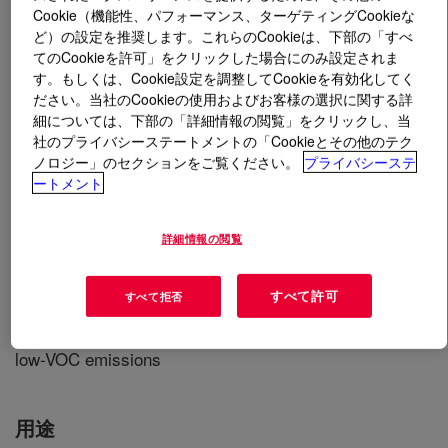
Cookie（機能性、パフォーマンス、ターゲティングCookieな
ど）の設定を推奨します。これらのCookieは、下部の「すべ
とは
ACOUSTICRYL™ AV-1331 Emulsion
?
てのCookieを許可」をクリックした場合にのみ設定されま
す。もしくは、Cookie設定を調整してCookieを有効化してく
An acrylic copolymer emulsion that is powered by
ださい。当社のCookieの使用およびお客様の選択に関する詳
AVANSE™ Latex Technology, designed for the use in
細については、下部の「詳細情報の閲覧」をクリックし、当
high-performing sprayable waterborne sound damping
社のプライバシーステートメントの「Cookieとその他のテク
ノロジー」のセクションをご覧ください。
プライバシーステ
coatings. Due to this unique technology, this latex allows
ートメント
the following for sound damping coating formulations: -
Outstanding acoustic damping compared to alternative
technologies like bitumen pads, epoxies or PVC and
詳細情報の閲覧
formulations based on conventional latexes - Enabling
significant reduction in the coating weight to achieve a
すべて許可
すべて拒否
similar acoustic damping performance or achieve
improved damping at similar coating weight. - Offering
low-VOC emissions
用途