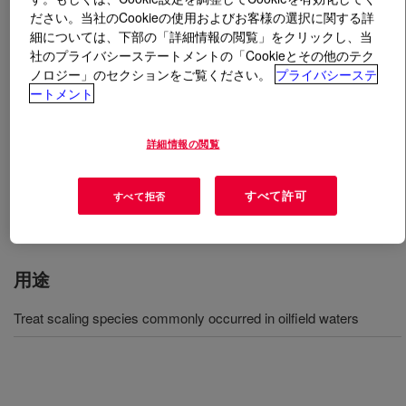
ださい。当社のCookieの使用およびお客様の選択に関する詳
細については、下部の「詳細情報の閲覧」をクリックし、当
とは
ACCENT™ Scale Inhibitor 1130T
?
社のプライバシーステートメントの「Cookieとその他のテク
ノロジー」のセクションをご覧ください。
プライバシーステ
Effective mineral scale inhibitor for calcium carbonate
ートメント
and calcium sulfate scale; Can be detected easily using
Dow ACCENT T kit to determine the amount of free
詳細情報の閲覧
polymer available for inhibition; Exibits good calcium and
other divalent ion tolerant behavior; Good stability with
freeze-protecting solvents, such as ethylene glycol and
すべて許可
すべて拒否
methanol.
用途
Treat scaling species commonly occurred in oilfield waters