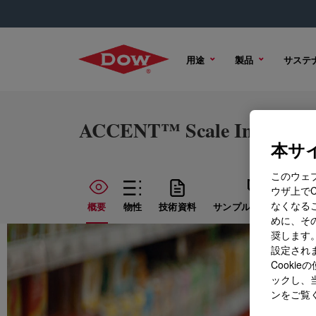
用途
製品
サステ
ACCENT™ Scale Inhibitor
本サイ
このウェ
ウザ上で
なくなる
概要
物性
技術資料
サンプル オプション
めに、その
奨します。
設定されま
Cook
ックし、
ンをご覧