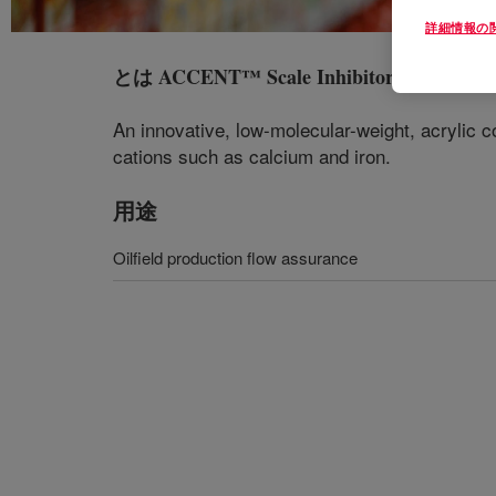
詳細情報の
とは
ACCENT™ Scale Inhibitor 1123
?
An innovative, low-molecular-weight, acrylic c
cations such as calcium and iron.
用途
Oilfield production flow assurance