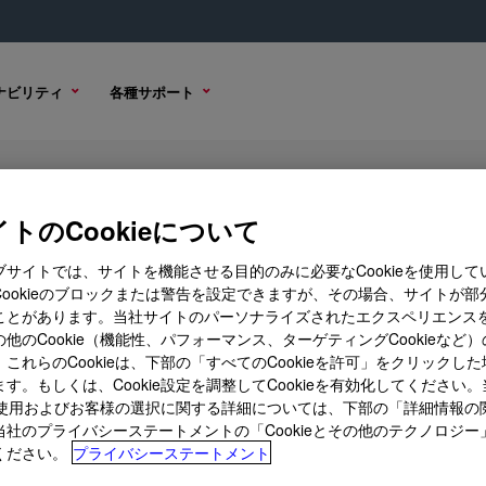
ナビリティ
各種サポート
 1123
トのCookieについて
ブサイトでは、サイトを機能させる目的のみに必要なCookieを使用して
Cookieのブロックまたは警告を設定できますが、その場合、サイトが部
ことがあります。当社サイトのパーソナライズされたエクスペリエンス
購入オプション
他のCookie（機能性、パフォーマンス、ターゲティングCookieなど
これらのCookieは、下部の「すべてのCookieを許可」をクリックし
す。もしくは、Cookie設定を調整してCookieを有効化してください
ieの使用およびお客様の選択に関する詳細については、下部の「詳細情報の
当社のプライバシーステートメントの「Cookieとその他のテクノロジー
ください。
プライバシーステートメント