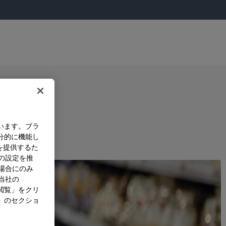
います。ブラ
分的に機能し
を提供するた
）の設定を推
た場合にのみ
。当社の
閲覧」をクリ
」のセクショ