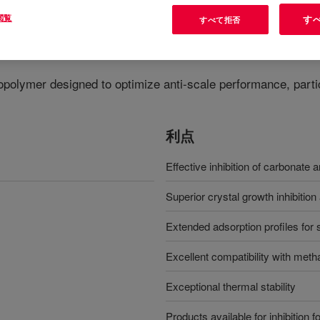
閲覧
す
すべて拒否
opolymer designed to optimize anti-scale performance, particu
利点
Effective inhibition of carbonate a
Superior crystal growth inhibition
Extended adsorption profiles for
Excellent compatibility with meth
Exceptional thermal stability
Products available for inhibition f