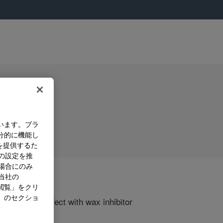
います。ブラ
分的に機能し
を提供するた
）の設定を推
た場合にのみ
。当社の
閲覧」をクリ
」のセクショ
synergistic effect with wax inhibitor