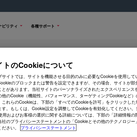
ナビリティ
各種サポート
トのCookieについて
ブサイトでは、サイトを機能させる目的のみに必要なCookieを使用して
Cookieのブロックまたは警告を設定できますが、その場合、サイトが部
ことがあります。当社サイトのパーソナライズされたエクスペリエンス
購入オプション
他のCookie（機能性、パフォーマンス、ターゲティングCookieなど
これらのCookieは、下部の「すべてのCookieを許可」をクリックし
す。もしくは、Cookie設定を調整してCookieを有効化してください
ieの使用およびお客様の選択に関する詳細については、下部の「詳細情報の
当社のプライバシーステートメントの「Cookieとその他のテクノロジー
omeration, is applicable in wax remediation treatments, and 
ください。
プライバシーステートメント