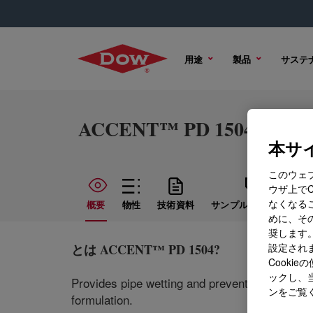
用途
製品
サステ
ACCENT™ PD 1504
本サイ
このウェ
ウザ上で
なくなる
概要
物性
技術資料
サンプル オプション
めに、その
奨します。
とは
ACCENT™ PD 1504
?
設定されま
Cook
ックし、
Provides pipe wetting and prevent paraffin aggl
ンをご覧
formulation.