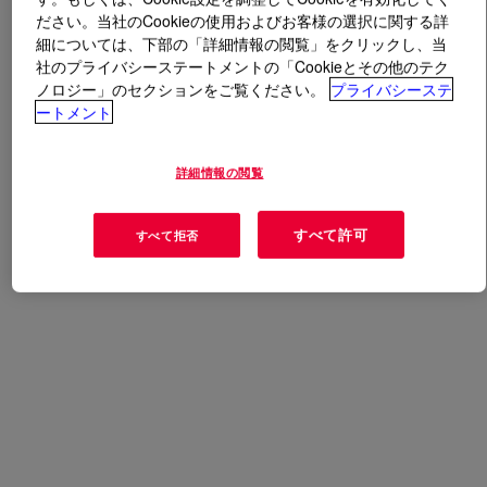
ださい。当社のCookieの使用およびお客様の選択に関する詳
細については、下部の「詳細情報の閲覧」をクリックし、当
とは
ACCENT™ Asphaltene Inhibitor 1410
?
社のプライバシーステートメントの「Cookieとその他のテク
ノロジー」のセクションをご覧ください。
プライバシーステ
A solvent based asphaltene inhibitor for oil Production.
ートメント
用途
詳細情報の閲覧
Flow Assurance
すべて許可
すべて拒否