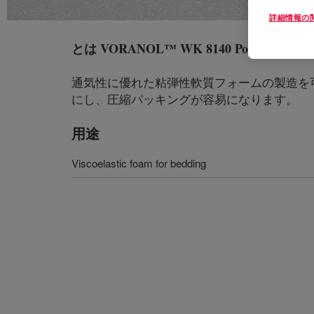
詳細情報の
とは
VORANOL™ WK 8140 Polyol
?
通気性に優れた粘弾性軟質フォームの製造を
にし、圧縮パッキングが容易になります。
用途
Viscoelastic foam for bedding