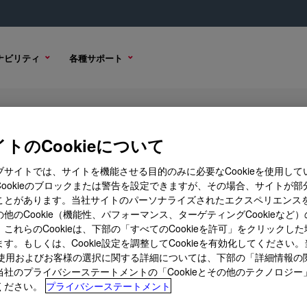
ナビリティ
各種サポート
ol
トのCookieについて
ブサイトでは、サイトを機能させる目的のみに必要なCookieを使用して
Cookieのブロックまたは警告を設定できますが、その場合、サイトが部
ことがあります。当社サイトのパーソナライズされたエクスペリエンス
購入オプション
他のCookie（機能性、パフォーマンス、ターゲティングCookieなど
これらのCookieは、下部の「すべてのCookieを許可」をクリックし
す。もしくは、Cookie設定を調整してCookieを有効化してください
ieの使用およびお客様の選択に関する詳細については、下部の「詳細情報の
当社のプライバシーステートメントの「Cookieとその他のテクノロジー
ください。
プライバシーステートメント