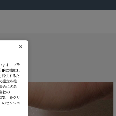
います。ブラ
分的に機能し
を提供するた
）の設定を推
た場合にのみ
。当社の
閲覧」をクリ
」のセクショ