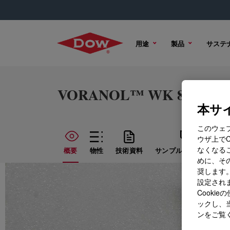
用途
製品
サステ
VORANOL™ WK 8140 Poly
本サイ
このウェ
ウザ上で
なくなる
概要
物性
技術資料
サンプル オプション
めに、その
奨します。
設定されま
Cook
ックし、
ンをご覧