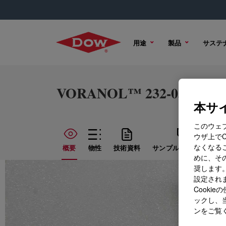
用途
製品
サステ
VORANOL™ 232-036N Pol
本サイ
このウェ
ウザ上で
なくなる
概要
物性
技術資料
サンプル オプション
めに、その
奨します。
設定されま
Cook
ックし、
ンをご覧