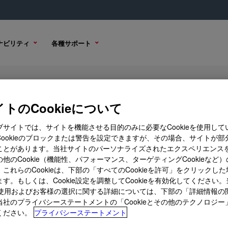
ナビリティ
各種サポート
yol
トのCookieについて
ブサイトでは、サイトを機能させる目的のみに必要なCookieを使用して
Cookieのブロックまたは警告を設定できますが、その場合、サイトが部
ことがあります。当社サイトのパーソナライズされたエクスペリエンス
購入オプション
他のCookie（機能性、パフォーマンス、ターゲティングCookieなど
これらのCookieは、下部の「すべてのCookieを許可」をクリックし
す。もしくは、Cookie設定を調整してCookieを有効化してください
ieの使用およびお客様の選択に関する詳細については、下部の「詳細情報の
当社のプライバシーステートメントの「Cookieとその他のテクノロジー
ください。
プライバシーステートメント