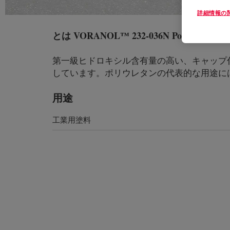
詳細情報の
とは
VORANOL™ 232-036N Polyol
?
第一級ヒドロキシル含有量の高い、キャップ付きポ
しています。ポリウレタンの代表的な用途に
用途
工業用塗料