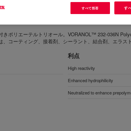
閲覧
す
すべて拒否
リエーテルトリオール。VORANOL™ 232-036N Po
は、コーティング、接着剤、シーラント、結合剤、エラス
利点
High reactivity
Enhanced hydrophilicity
Neutralized to enhance prepolymer