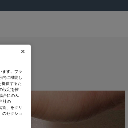
います。ブラ
分的に機能し
を提供するた
）の設定を推
た場合にのみ
。当社の
閲覧」をクリ
」のセクショ