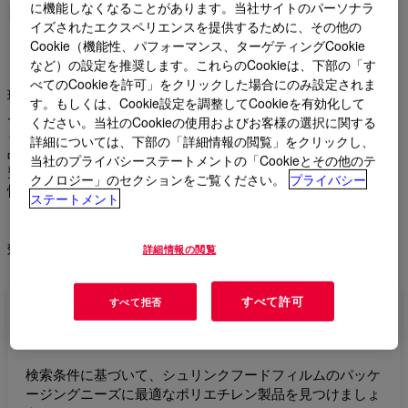
高性能包装のニーズに対応す
に機能しなくなることがあります。当社サイトのパーソナラ
るストレッチフィルム
イズされたエクスペリエンスを提供するために、その他の
Cookie（機能性、パフォーマンス、ターゲティングCookie
など）の設定を推奨します。これらのCookieは、下部の「す
べてのCookieを許可」をクリックした場合にのみ設定されま
現代の包装の礎となる、ダウのポリエチレンストレッチフィル
す。もしくは、Cookie設定を調整してCookieを有効化して
ムの優れた性能をご覧ください。これらのフィルムは多用途性
ください。当社のCookieの使用およびお客様の選択に関する
と効率性に優れ、輸送、保管、および小売ディスプレイ用の製
詳細については、下部の「詳細情報の閲覧」をクリックし、
品を保護します。当社のストレッチフィルムは、工業出荷と消
当社のプライバシーステートメントの「Cookieとその他のテ
費者用途のどちらにも理想的で、優れた荷重安定性、耐穿刺
クノロジー」のセクションをご覧ください。
プライバシー
性、透明度を実現します。持続可能な包装ソリューションによ
ステートメント
り、材料使用量と環境への影響を削減します。当社の高性能ス
トレッチフィルムが、お客様の業務におけるイノベーションと
効率性をどのように促進できるかをご覧ください。
詳細情報の閲覧
すべて許可
すべて拒否
ポリエチレン製品選択ガイド
検索条件に基づいて、シュリンクフードフィルムのパッケ
ージングニーズに最適なポリエチレン製品を見つけましょ