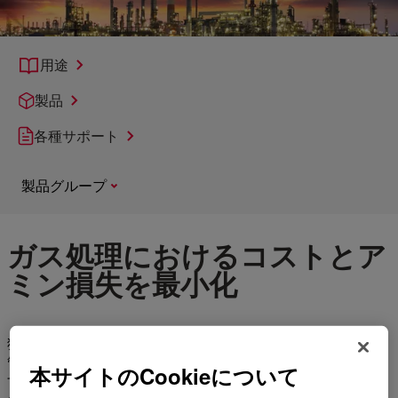
用途
製品
各種サポート
製品グループ
ガス処理におけるコストとア
ミン損失を最小化
独自の製油プロセスでは、効率的な油脂回収と効果的なコスト
管理のために、独自の製品を必要とするケースが多くありま
本サイトのCookieについて
す。これらの特殊製品は、処方アミンとキレートを含み、油脂