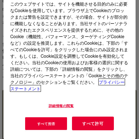
の回収とガス処理の最適化において重要な役割を果たします。
このウェブサイトでは、サイトを機能させる目的のみに必要
特に、酸ガス除去の面では、UCARSOL™ や SELEXOL™ 溶媒
なCookieを使用しています。ブラウザ上でCookieのブロッ
などのソリューションを提供しています。これらは、この重要
クまたは警告を設定できますが、その場合、サイトが部分的
な石油・ガス業界の要件のために意図的に設計されただけでな
に機能しなくなることがあります。当社サイトのパーソナラ
く、業界の専門家が求める酸性ガス除去仕様を一貫して達成す
イズされたエクスペリエンスを提供するために、その他の
ることでも知られています。
Cookie（機能性、パフォーマンス、ターゲティングCookie
など）の設定を推奨します。これらのCookieは、下部の「す
世界中で1,000を超える参考資料から支持されており、その有効
べてのCookieを許可」をクリックした場合にのみ設定されま
性は明らかになっていません。この高い信頼性により、石油回
す。もしくは、Cookie設定を調整してCookieを有効化して
収や酸性ガス除去において、お客様のオペレーションが最高の
ください。当社のCookieの使用およびお客様の選択に関する
パフォーマンスを発揮することができます。これらはすべて、
詳細については、下部の「詳細情報の閲覧」をクリックし、
アミン、キレート、当社のプレミアム溶剤など、優れた配置と
当社のプライバシーステートメントの「Cookieとその他のテ
一流の処理によって実現されます。
クノロジー」のセクションをご覧ください。
プライバシー
ステートメント
UCARSOL™配合溶剤
詳細情報の閲覧
UCARSOL™ 酸性ガス除去用アミンは、H2S、
CO2、および有機硫黄を、従来のアミンを上回る
すべて許可
すべて拒否
能力で除去可能であり、。お客様の製品仕様を満
たすために、様々な化学品が配合されています。