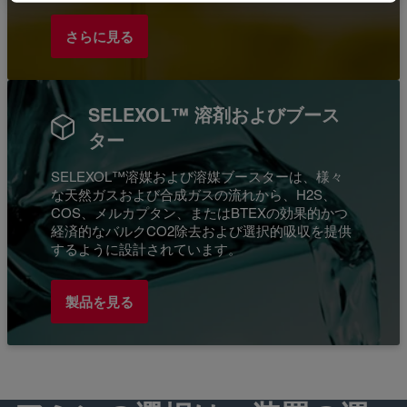
さらに見る
SELEXOL™ 溶剤およびブース
ター
SELEXOL™溶媒および溶媒ブースターは、様々
な天然ガスおよび合成ガスの流れから、H2S、
COS、メルカプタン、またはBTEXの効果的かつ
経済的なバルクCO2除去および選択的吸収を提供
するように設計されています。
製品を見る