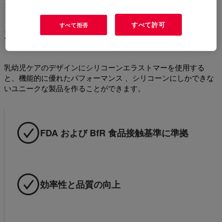
コーンエラストマーです。
すべて許可
すべて拒否
なぜシリコーンなのか?
乳幼児ケアのデザインにシリコーンエラストマーを使用する
と、機能的に優れたパフォーマンス 、シリコーンにしかできな
いユニークな製品を作ることができます。
FDA および BfR 食品接触基準に準拠
効率性と品質の向上