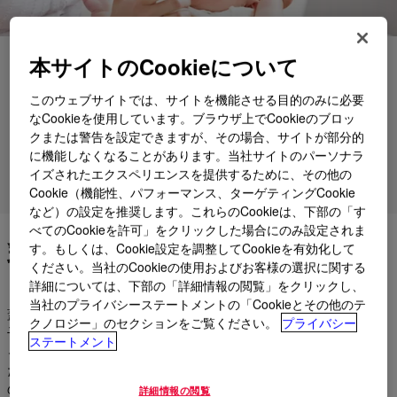
本サイトのCookieについて
用途
製品
このウェブサイトでは、サイトを機能させる目的のみに必要
なCookieを使用しています。ブラウザ上でCookieのブロッ
各種サポート
クまたは警告を設定できますが、その場合、サイトが部分的
に機能しなくなることがあります。当社サイトのパーソナラ
イズされたエクスペリエンスを提供するために、その他の
製品グループ
Cookie（機能性、パフォーマンス、ターゲティングCookie
など）の設定を推奨します。これらのCookieは、下部の「す
べてのCookieを許可」をクリックした場合にのみ設定されま
乳幼児ケアをより良いものに
す。もしくは、Cookie設定を調整してCookieを有効化して
ください。当社のCookieの使用およびお客様の選択に関する
詳細については、下部の「詳細情報の閲覧」をクリックし、
当社のプライバシーステートメントの「Cookieとその他のテ
蓋付きカップ。輪形のおしゃぶり。哺乳瓶の乳首。これらは、
クノロジー」のセクションをご覧ください。
プライバシー
子どもの成長過程で親が考えなければならない乳児ケアにおけ
ステートメント
る必需品のほんの一部です。親は自分の子に最高のものを与え
たいと思うものであり、皆さんはそのニーズに応える最高品質
の製品を開発したいと思うでしょう。その答えが、ダウのシリ
詳細情報の閲覧