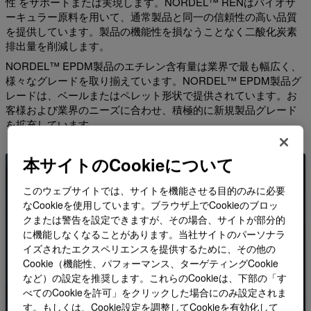
性 をサポートまたは実現します。NORDEL™ RENはバイオサ
ーキュラー原料を用いて、通常製品と同一の信頼性の高い品質
を提供しています。製品の機能性を損なうことなく二酸化炭素
排出量を削減します。
NORDEL™ EPDM製品のエチレン含有量は業界で最も幅広く、
様々なグレードを取り揃えています。NORDEL™ EPDM製品グ
レードは、ベールまたはペレット形状で提供されています。お
客様および業界のニーズに合わせ、積極的に新規製品グレード
を拡充しています。
本サイトのCookieについて
NORDEL™ EPDM
このウェブサイトでは、サイトを機能させる目的のみに必要
なCookieを使用しています。ブラウザ上でCookieのブロッ
この高品質なゴム材料は、超高分子量グレードや
クまたは警告を設定できますが、その場合、サイトが部分的
油展グレードでもポリマーゲル量が非常に少ない
に機能しなくなることがあります。当社サイトのパーソナラ
ため、自動車、建築建材、消費者向け製品、その
イズされたエクスペリエンスを提供するために、その他の
他のさまざまな用途において優れた選択肢となり
Cookie（機能性、パフォーマンス、ターゲティングCookie
ます。
など）の設定を推奨します。これらのCookieは、下部の「す
べてのCookieを許可」をクリックした場合にのみ設定されま
製品カタログを表示する
す。もしくは、Cookie設定を調整してCookieを有効化して