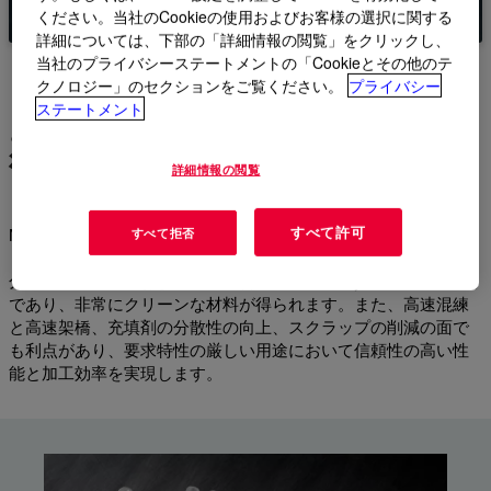
ください。当社のCookieの使用およびお客様の選択に関する
詳細については、下部の「詳細情報の閲覧」をクリックし、
当社のプライバシーステートメントの「Cookieとその他のテ
クノロジー」のセクションをご覧ください。
プライバシー
ステートメント
お客様の強みをより高める技
術
詳細情報の閲覧
すべて許可
NORDEL™ EPDMは、ダウ独自のAMC™ 技術で作られてお
すべて拒否
り、ポリマー構造の精密な制御が可能です。この技術により、
分子量、エチレンおよびジエン含有量、Mooney粘度の調整可能
であり、非常にクリーンな材料が得られます。また、高速混練
と高速架橋、充填剤の分散性の向上、スクラップの削減の面で
も利点があり、要求特性の厳しい用途において信頼性の高い性
能と加工効率を実現します。