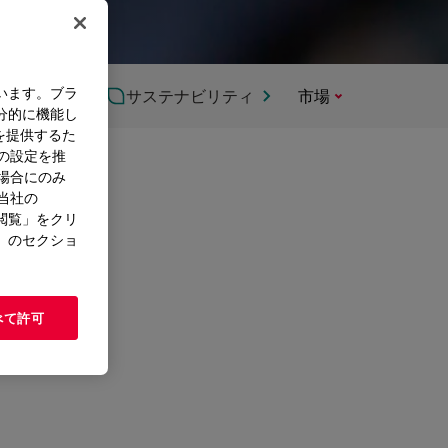
います。ブラ
サステナビリティ
市場
分的に機能し
を提供するた
）の設定を推
た場合にのみ
。当社の
閲覧」をクリ
」のセクショ
べて許可