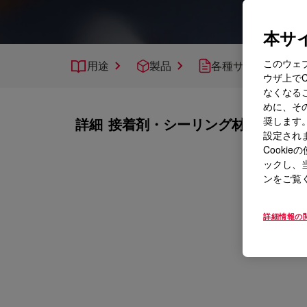
本サイ
このウェ
用途
製品
各種サポート
ウザ上で
なくなる
めに、その
詳細
接着剤・シーリング材
奨します。
設定されま
Cook
ックし、
ンをご覧
詳細情報の