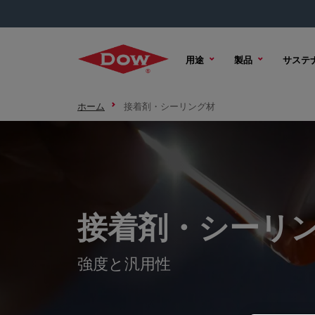
用途
製品
サステ
ホーム
接着剤・シーリング材
接着剤・シーリ
強度と汎用性