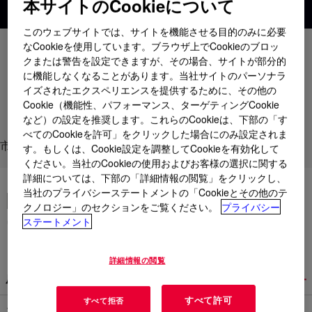
本サイトのCookieについて
このウェブサイトでは、サイトを機能させる目的のみに必要
なCookieを使用しています。ブラウザ上でCookieのブロッ
用途
クまたは警告を設定できますが、その場合、サイトが部分的
に機能しなくなることがあります。当社サイトのパーソナラ
製品
イズされたエクスペリエンスを提供するために、その他の
Cookie（機能性、パフォーマンス、ターゲティングCookie
各種サポート
など）の設定を推奨します。これらのCookieは、下部の「す
べてのCookieを許可」をクリックした場合にのみ設定されま
市場
す。もしくは、Cookie設定を調整してCookieを有効化して
ください。当社のCookieの使用およびお客様の選択に関する
詳細については、下部の「詳細情報の閲覧」をクリックし、
LED照明を向上させるシリコ
当社のプライバシーステートメントの「Cookieとその他のテ
クノロジー」のセクションをご覧ください。
プライバシー
ーンベースの技術
ステートメント
詳細情報の閲覧
成形可能な光学シリコーン
すべて許可
すべて拒否