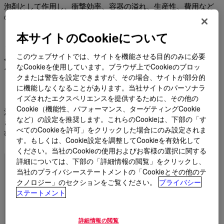
泡剤として作用し、衝撃効率、容器の溢れ、生産性、費用など
の問題を解決します。
本サイトのCookieについて
ダウの食品用消泡剤および消
泡剤の多くの利点をご覧くだ
このウェブサイトでは、サイトを機能させる目的のみに必要
なCookieを使用しています。ブラウザ上でCookieのブロッ
さい
クまたは警告を設定できますが、その場合、サイトが部分的
に機能しなくなることがあります。当社サイトのパーソナラ
イズされたエクスペリエンスを提供するために、その他の
Cookie（機能性、パフォーマンス、ターゲティングCookie
注記：食品の加工または包装で直接使用する添加剤として推薦
など）の設定を推奨します。これらのCookieは、下部の「す
されているダウのすべての発泡抑制剤は、関連する食品法およ
べてのCookieを許可」をクリックした場合にのみ設定されま
び地域規制に準拠していることが検証済みです。
す。もしくは、Cookie設定を調整してCookieを有効化して
ください。当社のCookieの使用およびお客様の選択に関する
詳細については、下部の「詳細情報の閲覧」をクリックし、
当社のプライバシーステートメントの「Cookieとその他のテ
低濃度で効果的
クノロジー」のセクションをご覧ください。
プライバシー
ステートメント
詳細情報の閲覧