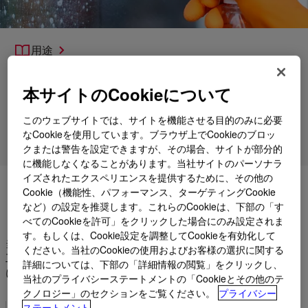
用途
製品
本サイトのCookieについて
各種サポート
このウェブサイトでは、サイトを機能させる目的のみに必要
なCookieを使用しています。ブラウザ上でCookieのブロッ
市場
クまたは警告を設定できますが、その場合、サイトが部分的
に機能しなくなることがあります。当社サイトのパーソナラ
イズされたエクスペリエンスを提供するために、その他の
キレート剤の機能を理解する
Cookie（機能性、パフォーマンス、ターゲティングCookie
など）の設定を推奨します。これらのCookieは、下部の「す
べてのCookieを許可」をクリックした場合にのみ設定されま
す。もしくは、Cookie設定を調整してCookieを有効化して
当社の汎用性の高いキレート剤（またはキラント）を用いて、
ください。当社のCookieの使用およびお客様の選択に関する
工程内や最終製品の金属イオンを制御することができます。他
詳細については、下部の「詳細情報の閲覧」をクリックし、
にできること：
当社のプライバシーステートメントの「Cookieとその他のテ
クノロジー」のセクションをご覧ください。
プライバシー
ステートメント