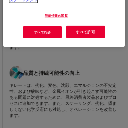
ダウンタイムの防止
詳細情報の閲覧
製品やプロセスにおける制御されていない金属イオン
(鉄、銅、マンガン、カルシウムなど) は、化学反応を加
すべて許可
すべて拒否
速し、製品や機器のダウンタイムの損失につながりま
す。当社の重金属キレート剤は、これを防ぐのに役立ち
ます。
品質と持続可能性の向上
キレートは、劣化、変色、沈殿、エマルジョンの不安定
性、および酸味など、金属イオンが引き起こす可能性の
ある問題に対処するために、最終消費者製品およびプロ
セスに追加できます。また、スケーリング、劣化、望ま
しくない化学反応にも対処し、オペレーションを改善し
ます。