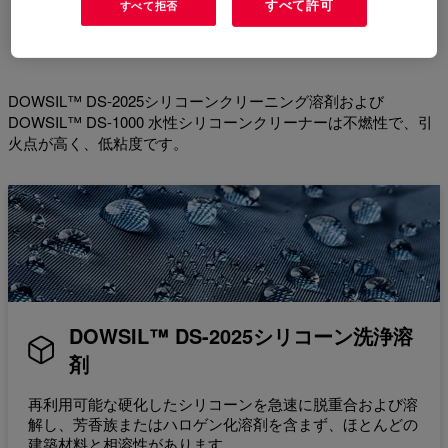
すべて許可
すべて拒否
シリコーンの種類
DOWSIL™ DS-2025シリコーンクリーニング溶剤および
DOWSIL™ DS-1000 水性シリコーンクリーナーは不燃性で、引
火点が高く、低粘度です。
DOWSIL™ DS-2025シリコーン洗浄溶
剤
再利用可能な硬化したシリコーンを急速に脱重合および溶
解し、芳香族またはハロゲン化溶剤を含まず、ほとんどの
建築材料と相溶性があります。