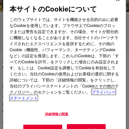
本サイトのCookieについて
このウェブサイトでは、サイトを機能させる目的のみに必要
用途
なCookieを使用しています。ブラウザ上でCookieのブロッ
クまたは警告を設定できますが、その場合、サイトが部分的
製品
に機能しなくなることがあります。当社サイトのパーソナラ
イズされたエクスペリエンスを提供するために、その他の
各種サポート
Cookie（機能性、パフォーマンス、ターゲティングCookie
など）の設定を推奨します。これらのCookieは、下部の「す
べてのCookieを許可」をクリックした場合にのみ設定されま
硬化および非硬化シリコーン
す。もしくは、Cookie設定を調整してCookieを有効化して
ください。当社のCookieの使用およびお客様の選択に関する
詳細については、下部の「詳細情報の閲覧」をクリックし、
加硫済み、未加硫を問わず、工具やケトル、ボトル詰めライ
当社のプライバシーステートメントの「Cookieとその他のテ
ン、パイプ、製造設備および床からシリコーンを除去すること
クノロジー」のセクションをご覧ください。
プライバシー
で、製品汚染のリスクが軽減し、産業衛生および従業員の安全
ステートメント
推進が進み、機器の性能が向上する可能性があります。ダウ
は、効果的な不燃性のシリコーン溶剤および水性のクリーナー
詳細情報の閲覧
を提供しており、加硫済み、未加硫を問わずシリコーンを装置
や表面から除去するのにお役立ていただけます。