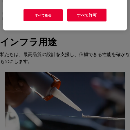
はこれらの日常の便利さを当たり前のことと捉えていますが、
それらを安全に、静かに、確実に、効率的に可動させ続けるに
は、絶え間ない丁寧なメンテナンスが必要です。堅固な設計材
すべて許可
すべて拒否
料とサービス手順が、運用の信頼性と利用者の安心に貢献しま
す。
インフラ用途
私たちは、最高品質の設計を支援し、信頼できる性能を確かな
ものにします。