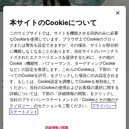
本サイトのCookieについて
用途
製品
このウェブサイトでは、サイトを機能させる目的のみに必要
なCookieを使用しています。ブラウザ上でCookieのブロッ
各種サポート
クまたは警告を設定できますが、その場合、サイトが部分的
に機能しなくなることがあります。当社サイトのパーソナラ
イズされたエクスペリエンスを提供するために、その他の
製品グループ
Cookie（機能性、パフォーマンス、ターゲティングCookie
など）の設定を推奨します。これらのCookieは、下部の「す
べてのCookieを許可」をクリックした場合にのみ設定されま
施設インフラのソリューショ
す。もしくは、Cookie設定を調整してCookieを有効化して
ください。当社のCookieの使用およびお客様の選択に関する
ンで品質を構築・維持する
詳細については、下部の「詳細情報の閲覧」をクリックし、
当社のプライバシーステートメントの「Cookieとその他のテ
クノロジー」のセクションをご覧ください。
プライバシー
エスカレーター、エレベーター、動く通路。エスカレーター、
ステートメント
エレベーター、動く歩道、HVAC、ビル制御機器、ATM、自動販
売機、荷物引き取りターンテーブル、自動ドア。ほとんどの人
詳細情報の閲覧