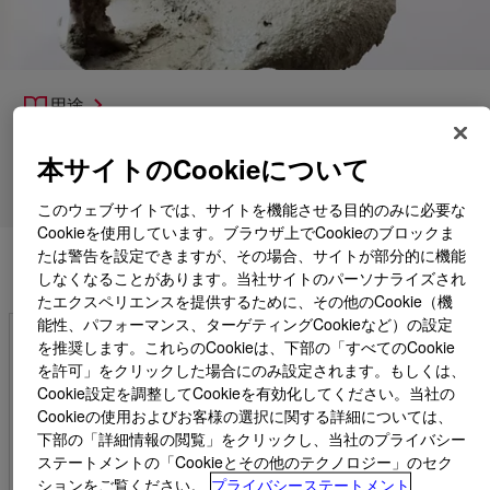
用途
製品
本サイトのCookieについて
各種サポート
このウェブサイトでは、サイトを機能させる目的のみに必要な
Cookieを使用しています。ブラウザ上でCookieのブロックま
たは警告を設定できますが、その場合、サイトが部分的に機能
しなくなることがあります。当社サイトのパーソナライズされ
たエクスペリエンスを提供するために、その他のCookie（機
能性、パフォーマンス、ターゲティングCookieなど）の設定
を推奨します。これらのCookieは、下部の「すべてのCookie
セメントベースのシステムの汎用性の向上
を許可」をクリックした場合にのみ設定されます。もしくは、
Cookie設定を調整してCookieを有効化してください。当社の
インフラは耐久性と耐久性が求められるため、セメント
Cookieの使用およびお客様の選択に関する詳細については、
ベースの組成には適切な特性が必要です。
下部の「詳細情報の閲覧」をクリックし、当社のプライバシー
ステートメントの「Cookieとその他のテクノロジー」のセク
アクリル、セルロースエーテル、再分散性ポリマー粉
ションをご覧ください。
プライバシーステートメント