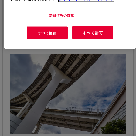
末、シリコーンなど、ダウのソリューションポートフォ
リオは、セメントベースの組成物の作業性、柔軟性、配
置、耐水性の向上に役立ちます。
詳細情報の閲覧
当社のセメント改質剤および修理モルタルソリューショ
ンについては、以下をご覧ください。
すべて許可
すべて拒否