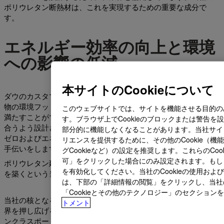
ポリウレタン断熱材は、これを実現するための重要な成分で
す。
エネルギー効率の向上と環境
への影響の低減
本サイトのCookieについて
ダウのカスタマイズ可能な断熱ソリューションなら、製品や建
物の環境フットプリントを削減しながら、市場や規制の要件を
このウェブサイトでは、サイトを機能させる目的のみ
満たすことができます。当社は、お客様の建物固有のニーズに
す。ブラウザ上でCookieのブロックまたは警告
合うよう設計された柔軟で耐久性のある技術を提供し、ネット
部分的に機能しなくなることがあります。当社サイ
ゼロおよびエネルギー効率の高い建物に関する指令を満たすお
リエンスを提供するために、その他のCookie（
手伝いをします。
グCookieなど）の設定を推奨します。これらのCook
可」をクリックした場合にのみ設定されます。もしくは、
ポリウレタン建築断熱ソリューションで、より良く安全な世界
を有効化してください。当社のCookieの使用お
を築くという当社のミッションにご参加ください。
は、下部の「詳細情報の閲覧」をクリックし、当社
「Cookieとその他のテクノロジー」のセクション
当社の核となるのは、サステナビリティとエネルギー効率の限
トメント
界を押し広げることです。そのため、当社の断熱材のベストイ
ンクラスポートフォリオは、より多くの建築ソリューションに