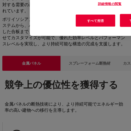
詳細情報の閲覧
対する需要の高まりに対応し、高性能を実現するように設計さ
れています。
ポリイソシアヌレートおよびポリウレタンで断熱した金属板シ
すべて拒否
ステムから、ハロゲンを含まない難燃性のコアレイヤーで強化
した合板まで、ダウの広範な断熱製品は、お客様の仕様に合わ
せてカスタマイズが可能で、優れた効率レベルとパフォーマン
スレベルを実現し、より持続可能な構造の完成を支援します。
金属パネル
スプレーフォーム断熱材
カス
競争上の優位性を獲得する
金属パネルの断熱技術により、より持続可能でエネルギー効
率の高い建物への移行を主導します。