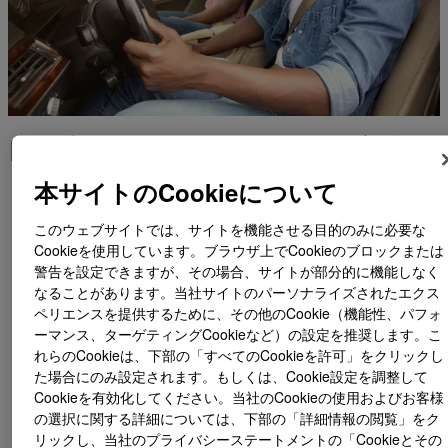
自動車バッテリーパックの組立強化
本サイトのCookieについて
自動車の電動化には、より安全で信頼性の高い、低排出のソ
リューションが求められます。当社の
VORATRON™ ポリウ
このウェブサイトでは、サイトを機能させる目的のみに必要な
レタンシステムは
、カスタマイズ可能な 2 成分形、室温硬化
Cookieを使用しています。ブラウザ上でCookieのブロックまたは
型接着剤、ギャップフィラー、ポッティング剤をさまざまな
警告を設定できますが、その場合、サイトが部分的に機能しなく
バッテリータイプに提供しています。密度が低いため、パワ
なることがあります。当社サイトのパーソナライズされたエクス
ートレインの軽量化が可能となり、車両の重量とCO2排出量
ペリエンスを提供するために、その他のCookie（機能性、パフォ
を削減できます。
ーマンス、ターゲティングCookieなど）の設定を推奨します。こ
バッテリーパックの組み立てを最適化する当社の最新ソリュ
れらのCookieは、下部の「すべてのCookieを許可」をクリックし
ーションをご覧ください。
た場合にのみ設定されます。もしくは、Cookie設定を調整して
Cookieを有効化してください。当社のCookieの使用およびお客様
VORATRON™接着剤シリーズ
の選択に関する詳細については、下部の「詳細情報の閲覧」をク
VORATRON™ギャップフィラーシリーズ
リックし、当社のプライバシーステートメントの「Cookieとその