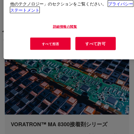
VORATRON™ポッティングフォーム
他のテクノロジー」のセクションをご覧ください。
プライバシー
ステートメント
バッテリーシステムの最適化
詳細情報の閲覧
をご希望ですか？
すべて許可
すべて拒否
VORATRON™ MA 8300接着剤シリーズ