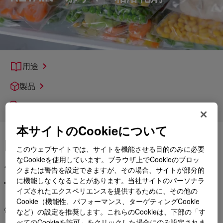
用途
製品
各種サポート
本サイトのCookieについて
RETAIN™ により、再生フィ
このウェブサイトでは、サイトを機能させる目的のみに必要
ルムの透明性と再加工性を向
なCookieを使用しています。ブラウザ上でCookieのブロッ
クまたは警告を設定できますが、その場合、サイトが部分的
上
に機能しなくなることがあります。当社サイトのパーソナラ
イズされたエクスペリエンスを提供するために、その他の
Cookie（機能性、パフォーマンス、ターゲティングCookie
毎年、大量の複合材料多層フィルムが、埋立廃棄処理されてい
など）の設定を推奨します。これらのCookieは、下部の「す
ます。ダウが開発した RETAIN™ ポリマー改質剤は、分散性、
べてのCookieを許可」をクリックした場合にのみ設定されま