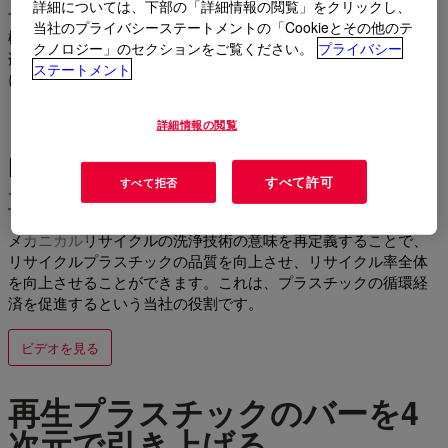
詳細については、下部の「詳細情報の閲覧」をクリックし、
す。EVOWASH™ メカニカルリサイクル補助剤は、優れた PCR
当社のプライバシーステートメントの「Cookieとその他のテ
樹脂を提供するよう設計された、業界トップクラスの幅広い洗
クノロジー」のセクションをご覧ください。
プライバシー
剤および消泡剤です。つまり、最強の品質基準を満たすため
ステートメント
に、リサイクル製品の水準を上げるということです。
詳細情報の閲覧
EVOWASH™ 機械リサイクル補助装
すべて許可
すべて拒否
置
メカニカルリサイクルの洗浄技術の意味を再定義することで、
リサイクルプラスチックの品質を向上させ、リサイクル率全体
を向上させることができます。これは、プラスチックの循環経
済を促進するという当社の役割です。
ビデオを見る
再生プラスチックのバーを4
次元で引き上げる