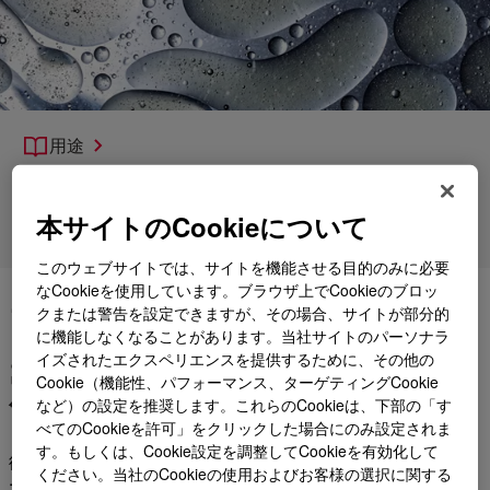
用途
製品
本サイトのCookieについて
各種サポート
このウェブサイトでは、サイトを機能させる目的のみに必要
なCookieを使用しています。ブラウザ上でCookieのブロッ
プラスチックのリサイクルに
クまたは警告を設定できますが、その場合、サイトが部分的
に機能しなくなることがあります。当社サイトのパーソナラ
おける高品質洗浄の意味を再
イズされたエクスペリエンスを提供するために、その他の
定義する
Cookie（機能性、パフォーマンス、ターゲティングCookie
など）の設定を推奨します。これらのCookieは、下部の「す
べてのCookieを許可」をクリックした場合にのみ設定されま
す。もしくは、Cookie設定を調整してCookieを有効化して
循環型経済への移行を可能にするために、廃棄物バリューチェ
ください。当社のCookieの使用およびお客様の選択に関する
ーンでは、リサイクル製品の品質と一貫性の向上が要求されま