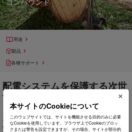
コンパウンド
用途
製品
各種サポート
配電システムを保護する次世
代コンパウンド
本サイトのCookieについて
ダウのENDURANCE™コンパウンドは、中電圧および高電圧の
このウェブサイトでは、サイトを機能させる目的のみに必要
電力ケーブルを保護し、寿命を延ばすために作られた高度な材
なCookieを使用しています。ブラウザ上でCookieのブロッ
料のファミリーです。並外れた清浄度と均一性で設計された当
クまたは警告を設定できますが、その場合、サイトが部分的