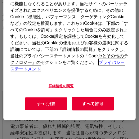
社の耐木架橋ポリエチレン(TR-XLPE)絶縁材は、電気植樹によ
に機能しなくなることがあります。当社サイトのパーソナラ
るケーブルの早期破損のリスクを最小限に抑えます。公益事業
イズされたエクスペリエンスを提供するために、その他の
者やグリッド事業者にとって、ENDURANCE™コンパウンドを
Cookie（機能性、パフォーマンス、ターゲティングCookie
選ぶことは、長期的な性能に投資し、メンテナンスコストを削
など）の設定を推奨します。これらのCookieは、下部の「す
減し、将来に向けたより信頼性が高く回復力のある電力インフ
べてのCookieを許可」をクリックした場合にのみ設定されま
ラを構築することを意味します。
す。もしくは、Cookie設定を調整してCookieを有効化して
ください。当社のCookieの使用およびお客様の選択に関する
詳細については、下部の「詳細情報の閲覧」をクリックし、
当社のプライバシーステートメントの「Cookieとその他のテ
利点
クノロジー」のセクションをご覧ください。
プライバシー
ステートメント
詳細情報の閲覧
すべて許可
すべて拒否
耐久性とカスタマイズ
ENDURANCE™ コンパウンドは、ケーブルメーカーや
電力事業者に、優れた機械的強度、電気特性、そして、
経年安定性を提供します。当社は自らが持つテクノロジ
ーや経験･知見を、お客様それぞれの用途やニーズに応じ