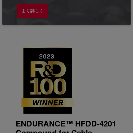
より詳しく
ENDURANCE™ HFDD-4201
Compound for Cable