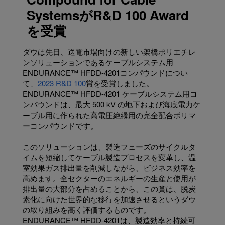
SystemsがR&D 100 Award
を受賞
ダウは先日、送電市場向けの新しい架橋ポリエチレ
ンソリューションであるケーブルシステム用
ENDURANCE™ HFDD-4201コンパウンドについ
て、
2023 R&D 100
賞を受賞しました。
ENDURANCE™ HFDD-4201 ケーブルシステム用コ
ンパウンドは、最大 500 kV の地下および海底電力ケ
ーブル用に作られた高電圧絶縁用の完全配合ポリマ
ーコンパウンドです。
このソリューションは、製造フェーズのサイクルタ
イムを短縮してケーブル製造プロセスを変革し、温
室効果ガス排出量を削減しながら、ビジネス効率を
高めます。全セクターのエネルギーの生産と使用が
排出量の大部分を占めることから、この賞は、脱炭
素化に向けた世界的な移行を加速させるというダウ
の取り組みを高く評価するものです。
ENDURANCE™ HFDD-4201は、製造効率と持続可