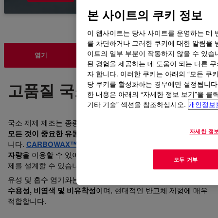
본 사이트의 쿠키 정보
이 웹사이트는 당사 사이트를 운영하는 데 
를 차단하거나 그러한 쿠키에 대한 알림을 
이트의 일부 부분이 작동하지 않을 수 있습
염기
휴멕턴트 에몰리언트
솔루빌리저
된 경험을 제공하는 데 도움이 되는 다른 쿠키
자 합니다. 이러한 쿠키는 아래의 “모든 쿠
고품질 국소 제형 제공
당 쿠키를 활성화하는 경우에만 설정됩니다.
한 내용은 아래의 “자세한 정보 보기”을 
기타 기술” 섹션을 참조하십시오.
개인정보
국소 제제 제조는 종종
안정성, 물리적 및 기계적 특성, 그리고
자세한 정
모든 것이 중요한 유동성
등 적절한 균형을 찾는 것에 관한 것입
니다.
CARBOWAX™ SENTRY™ PEGs를
사용하면
다양한 분
자량
을 이용할 수 있어, 성능 및 환자 경험 목표를 충족하는 제
모두 거부
제를 설계할 수 있습니다.
유성 및 흡수 염기와는 달리,
폴리에틸렌 글리콜(PEG) 염기
는
수용성, 비염색 및 비유착성
이며, 현대적인 반고체 제형에 매우
적합합니다.